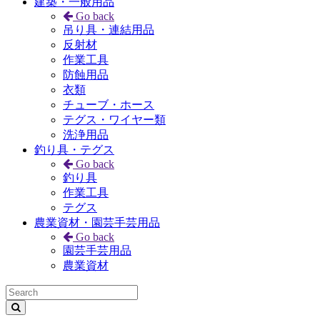
建築・一般用品
Go back
吊り具・連結用品
反射材
作業工具
防蝕用品
衣類
チューブ・ホース
テグス・ワイヤー類
洗浄用品
釣り具・テグス
Go back
釣り具
作業工具
テグス
農業資材・園芸手芸用品
Go back
園芸手芸用品
農業資材