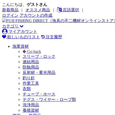
こんにちは、
ゲストさん
新着商品
|
オススメ商品
|
言語選択
|
ログイン
アカウントの作成
カテゴリ
マイアカウント
欲しいものリスト
注文履歴
漁業資材
Go back
スリーブ・ロック
連結用品
防蝕用品
反射材・蓄光用品
釣り針
作業工具
衣類
チューブ・ホース
テグス・ワイヤー・ロープ類
洗浄用品
養殖資材