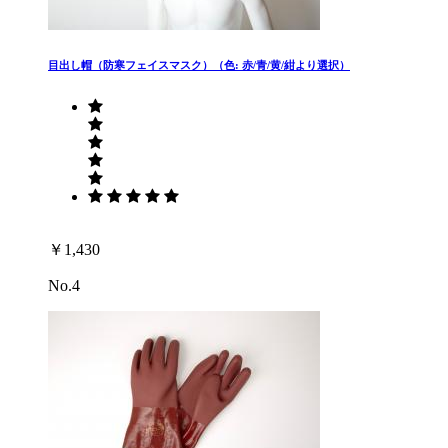
目出し帽（防寒フェイスマスク）（色: 赤/青/黄/紺より選択）
￥1,430
No.4