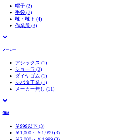
帽子
(2)
手袋
(7)
靴・靴下
(4)
作業服
(3)
メーカー
アシックス
(1)
ショーワ
(2)
ダイヤゴム
(1)
シバタ工業
(1)
メーカー無し
(11)
価格
￥999以下 (3)
￥1,000 ~ ￥1,999 (3)
￥2,000 ~ ￥4,999 (3)