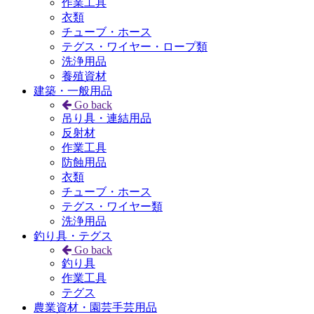
作業工具
衣類
チューブ・ホース
テグス・ワイヤー・ロープ類
洗浄用品
養殖資材
建築・一般用品
Go back
吊り具・連結用品
反射材
作業工具
防蝕用品
衣類
チューブ・ホース
テグス・ワイヤー類
洗浄用品
釣り具・テグス
Go back
釣り具
作業工具
テグス
農業資材・園芸手芸用品