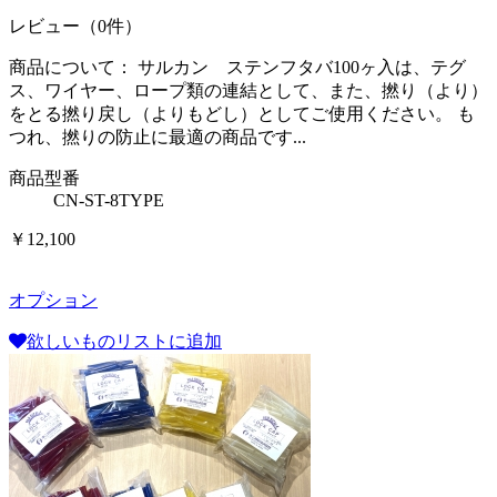
レビュー（0件）
商品について： サルカン ステンフタバ100ヶ入は、テグ
ス、ワイヤー、ロープ類の連結として、また、撚り（より）
をとる撚り戻し（よりもどし）としてご使用ください。 も
つれ、撚りの防止に最適の商品です...
商品型番
CN-ST-8TYPE
￥12,100
オプション
欲しいものリストに追加