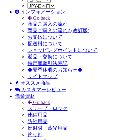
インフォメーション
Go back
商品ご購入の流れ
商品ご購入の流れ2 (改訂版)
お支払について
配送料について
ショッピングポイントについて
返品・交換について
特定商取引法表記
◆夏季休暇のお知らせ◆
サイトマップ
オススメ商品
カスタマーレビュー
漁業資材
Go back
スリーブ・ロック
連結用品
防蝕用品
反射材・蓄光用品
釣り針