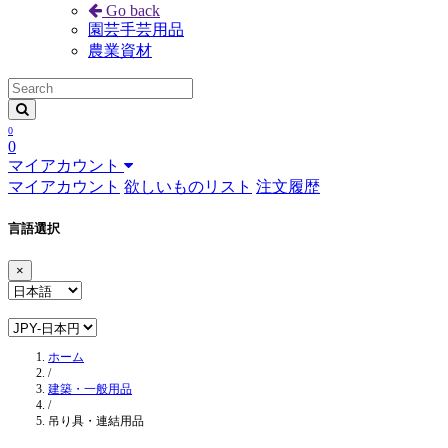
Go back
園芸手芸用品
農業資材
0
0
マイアカウント
マイアカウント
欲しいものリスト
注文履歴
言語選択
×
ホーム
/
建築・一般用品
/
吊り具・連結用品